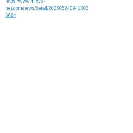
https://www.minyu-
net.com/news/detail/202505240941003
6684
Summary by E. Yamashita, MEGRI (based on original articles authored by others).
コメント
コメントを追加…