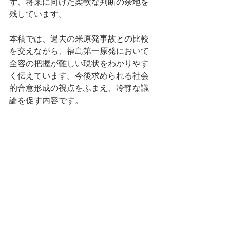
ず、将来に向けた柔軟な判断の余地を
残しています。
本稿では、過去の米原発事故との比較
を交えながら、福島第一原発において
全容の把握が難しい現状をわかりやす
く伝えています。今後求められる社会
的合意形成の視点をふまえ、冷静な議
論を促す内容です。
Summary by E. Yamashita, MEGRI (based on original articles authored by others).
タグ：
NEWS
WEB
新聞
活動実績