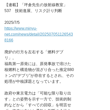
【連載】「坪倉先生の放射線教室」
537　技術進展、リスク計り判断
2025/7/5
https://www.minyu-
net.com/news/detail/202507051126543
8166
廃炉の行方を左右する「燃料デブ
リ」。
福島第一原発には、原発事故で溶けた
核燃料と構造物が混ざり合った推定880
トンの“デブリ”が存在するとされ、その
処理が中核課題となっています。
政府や東京電力は「可能な限り取り出
す」との姿勢を示す一方で、技術的制
約などから「すべての回収」を明言せ