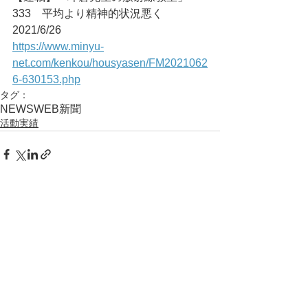
333　平均より精神的状況悪く	
2021/6/26
https://www.minyu-
net.com/kenkou/housyasen/FM2021062
6-630153.php
タグ：
NEWS
WEB
新聞
活動実績
コメント
コメントを追加…