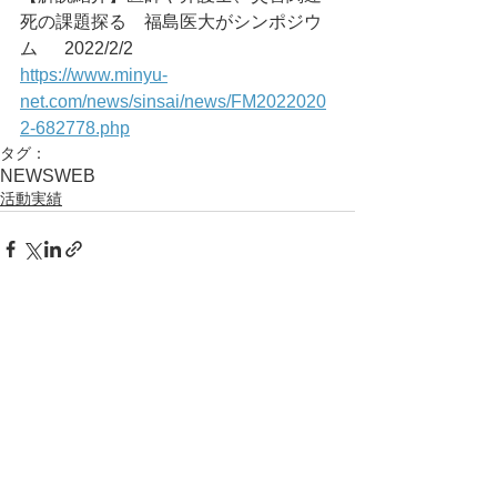
死の課題探る　福島医大がシンポジウ
ム	2022/2/2
https://www.minyu-
net.com/news/sinsai/news/FM2022020
2-682778.php
タグ：
NEWS
WEB
活動実績
コメント
コメントを追加…