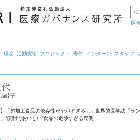
医
料
理念
活動実績
プロジェクト
寄付
インターン
スタッフ
現代
大西睦子
ト】「超加工食品の依存性がヤバすぎる…」世界的医学誌『ラ
、“便利でおいしい”食品の危険すぎる裏側