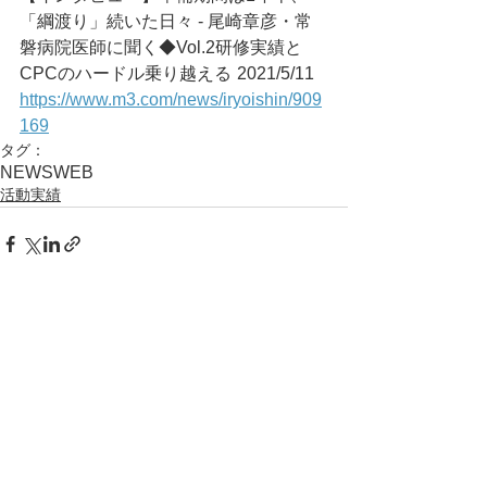
「綱渡り」続いた日々 - 尾崎章彦・常
磐病院医師に聞く◆Vol.2研修実績と
CPCのハードル乗り越える	2021/5/11
https://www.m3.com/news/iryoishin/909
169
タグ：
NEWS
WEB
活動実績
コメント
コメントを追加…