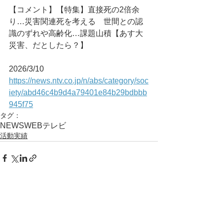
【コメント】【特集】直接死の2倍余
り…災害関連死を考える　世間との認
識のずれや高齢化…課題山積【あす大
災害、だとしたら？】
2026/3/10
https://news.ntv.co.jp/n/abs/category/soc
iety/abd46c4b9d4a79401e84b29bdbbb
945f75
タグ：
NEWS
WEB
テレビ
活動実績
コメント