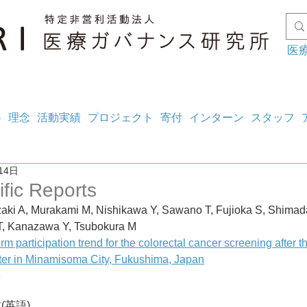
医
料
理念
活動実績
プロジェクト
寄付
インターン
スタッフ
14日
ific Reports
zaki A, Murakami M, Nishikawa Y, Sawano T, Fujioka S, Shimad
T, Kanazawa Y, Tsubokura M
rm participation trend for the colorectal cancer screening after t
aster in Minamisoma City, Fukushima, Japan
3
(英語)