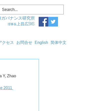
療ガバナンス研究所
上昌広SNS
理事長
アクセス
お問合せ
English
简体中文
a Y, Zhao 
he 2011 