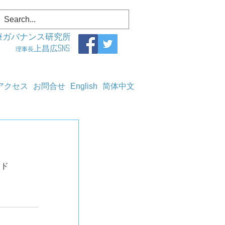
療ガバナンス研究所
上昌広SNS
理事長
アクセス
お問合せ
English
简体中文
ド	