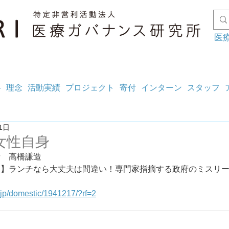
医
料
理念
活動実績
プロジェクト
寄付
インターン
スタッフ
1日
女性自身
者　高橋謙造
】ランチなら大丈夫は間違い！専門家指摘する政府のミスリー
in.jp/domestic/1941217/?rf=2