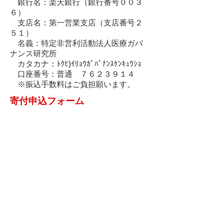
銀行名：楽天銀行（銀行番号００３
６）
支店名：第一営業支店（支店番号２
５１）
名義：特定非営利活動法人医療ガバ
ナンス研究所
カタカナ：ﾄｸﾋ)ｲﾘｮｳｶﾞﾊﾞﾅﾝｽｹﾝｷｭｳｼｮ
口座番号：普通 ７６２３９１４
※振込手数料はご負担願います。
寄付申込フォーム
■個人名・企業名・団体名
■メールアドレス
■郵便番号