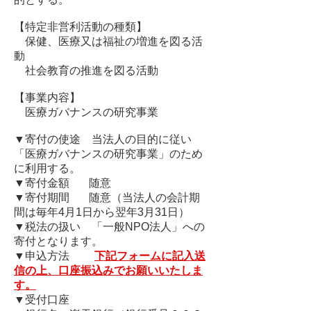
【特定非営利活動の種類】
保健、医療又は福祉の増進を図る活
動
社会教育の推進を図る活動
【事業内容】
医療ガバナンスの研究事業
▼寄付の使途 当法人の目的に従い
「医療ガバナンスの研究事業」のため
に利用する。
▼寄付金額 随意
▼寄付期間 随意（当法人の会計期
間は毎年4月1日から翌年3月31日）
▼税法の扱い 「一般NPO法人」への
寄付となります。
▼申込方法
下記フォームに記入送
信の上、口座振込みでお願いいたしま
す。
▼受付口座