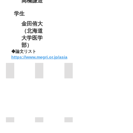
高橋謙造
学生
金田侑大
（北海道
大学医学
部）
​◆論文リスト
https://www.megri.or.jp/asia
2015年12月4日
2016年1月31日
10月4日 · ネパールカトマンズ 
10月5日 · ネパールカトマンズ ６
10月5日 · ネパールカトマンズ 1
10月21日 ６