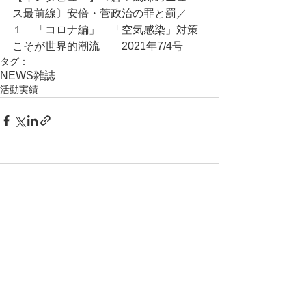
ス最前線〕安倍・菅政治の罪と罰／
１　「コロナ編」　「空気感染」対策
こそが世界的潮流	2021年7/4号
タグ：
NEWS
雑誌
活動実績
コメント
コメントを追加…