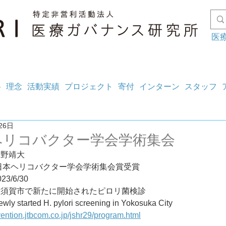
医
料
理念
活動実績
プロジェクト
寄付
インターン
スタッフ
26日
ヘリコバクター学会学術集会
水野靖大
度日本ヘリコバクター学会学術集会賞受賞
3/6/30
横須賀市で新たに開始されたピロリ菌検診
started H. pylori screening in Yokosuka City
vention.jtbcom.co.jp/jshr29/program.html