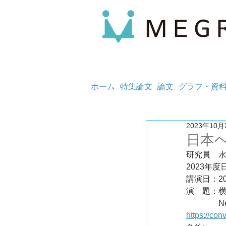
ホーム
特集論文
論文
グラフ・資
2023年10月
日本
研究員　
2023年
講演日：202
演　題：
　　　　Newly 
https://con