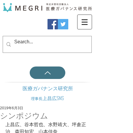
医療ガバナンス研究所
上昌広SNS
理事長
2019年6月3日
シンポジウム
上昌広、谷本哲也、水野靖大、坪倉正
治、森田知宏、山本佳奈