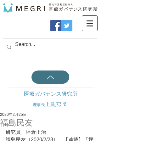
医療ガバナンス研究所
上昌広SNS
理事長
2020年2月25日
福島民友
研究員　坪倉正治
福島民友（2020/2/23）　【連載】「坪