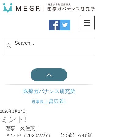
医療ガバナンス研究所
上昌広SNS
理事長
2020年2月27日
ミント!
理事　久住英二
ミント!（2020/2/27）　【出演】なぜ新