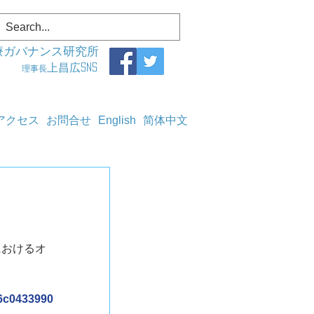
療ガバナンス研究所
上昌広SNS
理事長
アクセス
お問合せ
English
简体中文
におけるオ
76c0433990