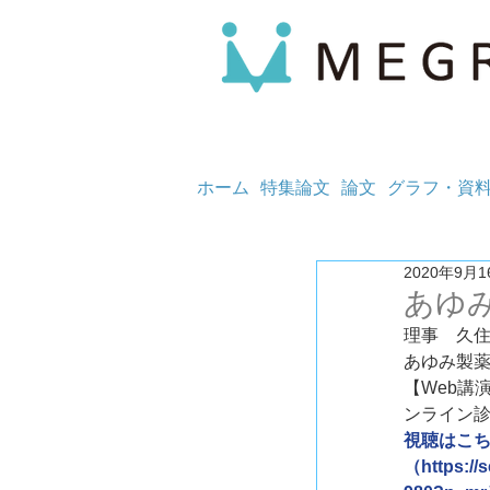
ホーム
特集論文
論文
グラフ・資
2020年9月1
あゆ
理事　久
あゆみ製薬
【Web講
ンライン
視聴はこ
（https://