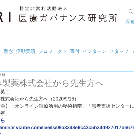
医
料
理念
活動実績
プロジェクト
寄付
インターン
スタッフ
6日
み製薬株式会社から先生方へ
住英二
株式会社から先生方へ（2020/9/16）
演会】「オンライン診療活用の秘術指南」「患者支援センター
診療」
ちら
seminar.vcube.com/live/ls/09a3348e9c43c5b34d927017be6