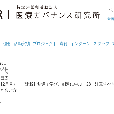
医
料
理念
活動実績
プロジェクト
寄付
インターン
スタッフ
28日
時代
上昌広
12月号）　【連載】剣道で学び、剣道に学ぶ（28）注意すべ
付き合い方
誌