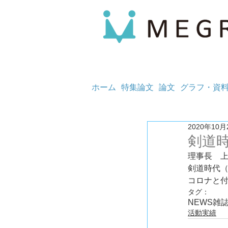
ホーム
特集論文
論文
グラフ・資
2020年10月
剣道
理事長　
剣道時代（
コロナと
タグ：
NEWS
雑
活動実績