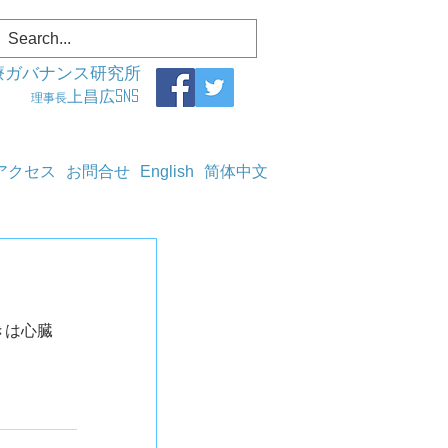
療ガバナンス研究所
上昌広SNS
理事長
アクセス
お問合せ
English
简体中文
きは心臓　