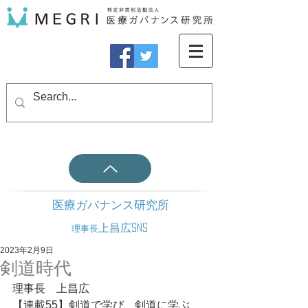
医療ガバナンス研究所
上昌広SNS
理事長
2023年2月9日
剣道時代
理事長　上昌広
【連載55】剣道で学び、剣道に学ぶ　