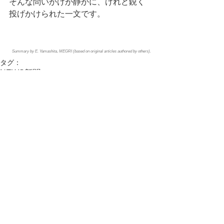
そんな問いかけが静かに、けれど鋭く
投げかけられた一文です。
Summary by E. Yamashita, MEGRI (based on original articles authored by others).
タグ：
NEWS
新聞
活動実績
コメント
コメントを追加…