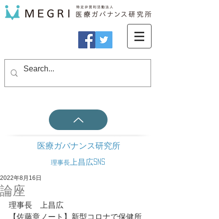
医療ガバナンス研究所
上昌広SNS
理事長
2022年8月16日
論座
理事長　上昌広
【佐藤章ノート】新型コロナで保健所