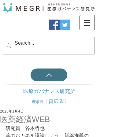
医療ガバナンス研究所
上昌広SNS
理事長
2025年1月4日
医薬経済WEB
研究員　谷本哲也
薬のおカネを議論しよう　新薬推奨の