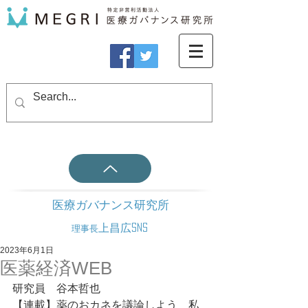
医療ガバナンス研究所
上昌広SNS
理事長
2023年6月1日
医薬経済WEB
研究員　谷本哲也
【連載】薬のおカネを議論しよう　私