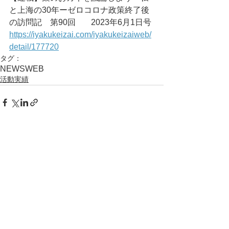
と上海の30年ーゼロコロナ政策終了後
の訪問記　第90回	2023年6月1日号
https://iyakukeizai.com/iyakukeizaiweb/
detail/177720
タグ：
NEWS
WEB
活動実績
コメント
コメントを追加…