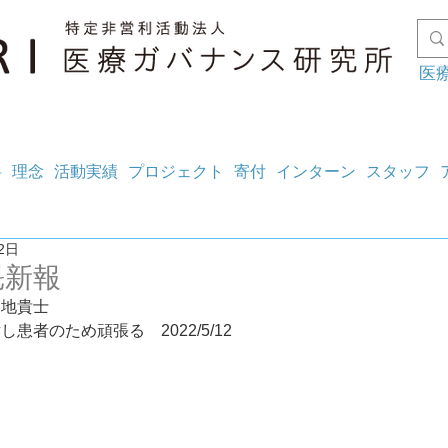
医
料
理念
活動実績
プロジェクト
寄付
インターン
スタッフ
2日
魁新報
宮地貴士
環境に感謝し患者のため頑張る	2022/5/12