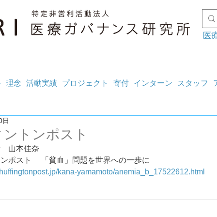
医
料
理念
活動実績
プロジェクト
寄付
インターン
スタッフ
0日
ィントンポスト
者　山本佳奈
ンポスト　 「貧血」問題を世界への一歩に
.huffingtonpost.jp/kana-yamamoto/anemia_b_17522612.html