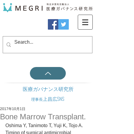
医療ガバナンス研究所
上昌広SNS
理事長
2017年10月1日
Bone Marrow Transplant.
Oshima Y, Tanimoto T, Yuji K, Tojo A. 
Timing of surgical antimicrobial 