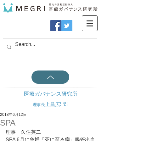
医療ガバナンス研究所
上昌広SNS
理事長
2018年6月12日
SPA
理事　久住英二
SPA 6月に急増「死に至る病」腸管出血