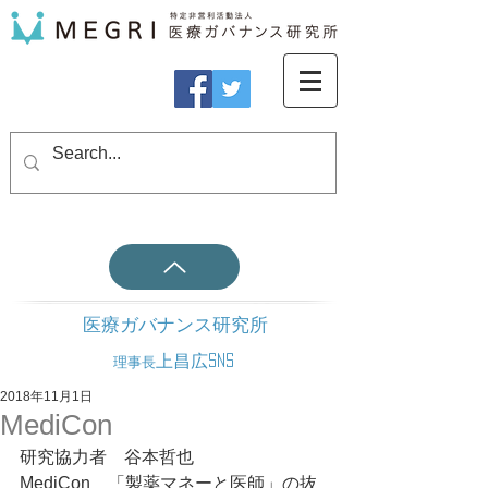
医療ガバナンス研究所
上昌広SNS
理事長
2018年11月1日
MediCon
研究協力者　谷本哲也
MediCon　「製薬マネーと医師」の抜