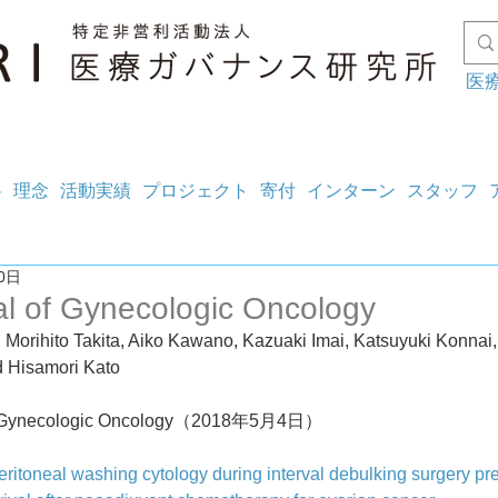
医
料
理念
活動実績
プロジェクト
寄付
インターン
スタッフ
0日
al of Gynecologic Oncology
, Morihito Takita, Aiko Kawano, Kazuaki Imai, Katsuyuki Konnai
 Hisamori Kato
of Gynecologic Oncology（2018年5月4日）
ritoneal washing cytology during interval debulking surgery pre