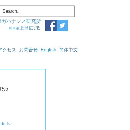
療ガバナンス研究所
上昌広SNS
理事長
アクセス
お問合せ
English
简体中文
,Ryo 
dicts 