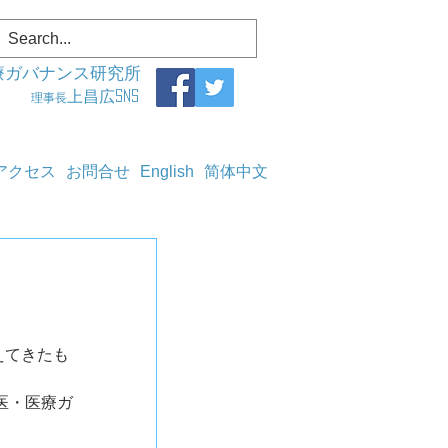
療ガバナンス研究所
上昌広SNS
理事長
アクセス
お問合せ
English
简体中文
えてきたも
医・医療ガ