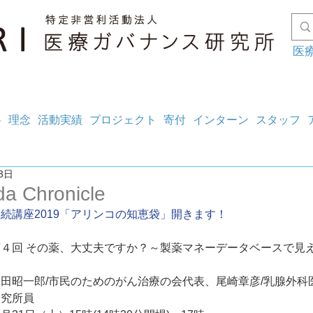
医
料
理念
活動実績
プロジェクト
寄付
インターン
スタッフ
3日
a Chronicle
続講座2019「アリンコの知恵袋」開きます！
４回 その薬、大丈夫ですか？～製薬マネーデータベースで見
田昭一郎/市民のためのがん治療の会代表、尾崎章彦/乳腺外科
究所員 