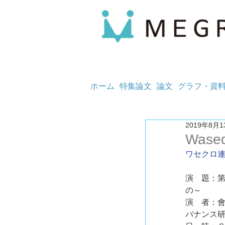
ホーム
特集論文
論文
グラフ・資
2019年8月1
Wased
ワセクロ連
演　題：第
の～
演　者：會
バナンス研