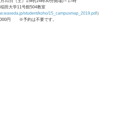
31日（土）15時(14時30分開場)～17時
稲田大学11号館504教室 
www.waseda.jp/student/koho/15_campusmap_2019.pdf
）
,000円　　※予約は不要です。