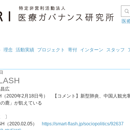
医
料
理念
活動実績
プロジェクト
寄付
インターン
スタッフ
6日
LASH
上昌広
SH（2020年2月18日号）　【コメント】新型肺炎、中国人観光
園の鹿」が飢えている
載　〕
SH（2020.02.05）　
https://smart-flash.jp/sociopolitics/92637