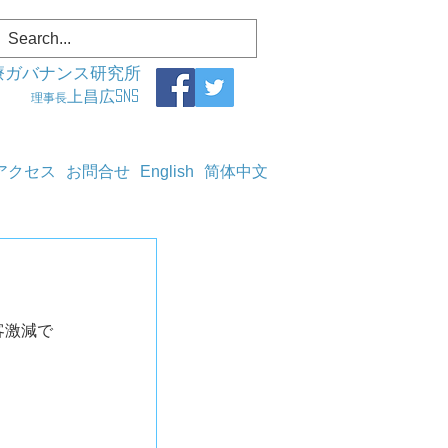
療ガバナンス研究所
上昌広SNS
理事長
アクセス
お問合せ
English
简体中文
客激減で