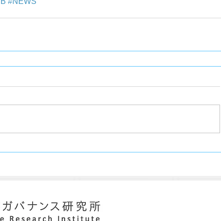
EB
#NEWS