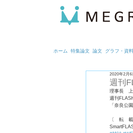
ホーム
特集論文
論文
グラフ・資
2020年2月
週刊F
理事長　
週刊FLA
「奈良公
〔　転　
SmartFLA