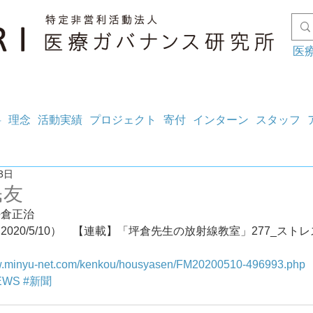
医
料
理念
活動実績
プロジェクト
寄付
インターン
スタッフ
3日
民友
坪倉正治
2020/5/10）　【連載】「坪倉先生の放射線教室」277_スト
ww.minyu-net.com/kenkou/housyasen/FM20200510-496993.php
EWS
#新聞