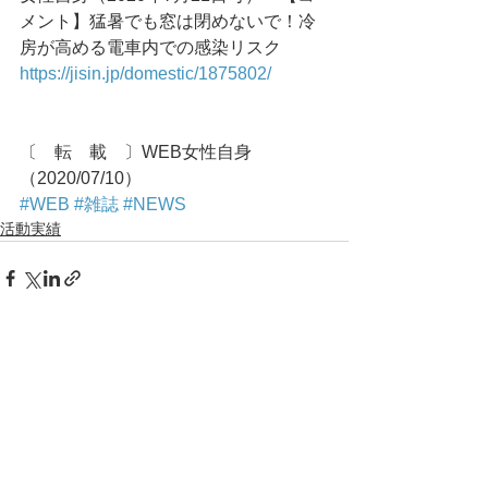
メント】猛暑でも窓は閉めないで！冷
房が高める電車内での感染リスク
https://jisin.jp/domestic/1875802/
〔　転　載　〕WEB女性自身
（2020/07/10）
#WEB
#雑誌
#NEWS
活動実績
コメント
コメントを追加…