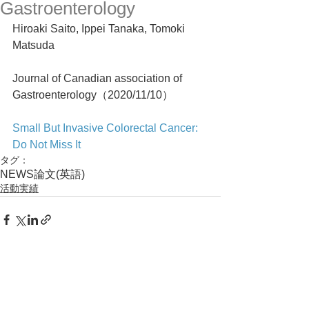
Gastroenterology
Hiroaki Saito, Ippei Tanaka, Tomoki 
Matsuda
Journal of Canadian association of 
Gastroenterology（2020/11/10）
Small But Invasive Colorectal Cancer: 
Do Not Miss It
タグ：
NEWS
論文(英語)
活動実績
コメント