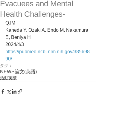
Evacuees and Mental
Health Challenges-
QJM
Kaneda Y, Ozaki A, Endo M, Nakamura 
E, Beniya H
2024/4/3
https://pubmed.ncbi.nlm.nih.gov/385698
90/
タグ：
NEWS
論文(英語)
活動実績
コメント