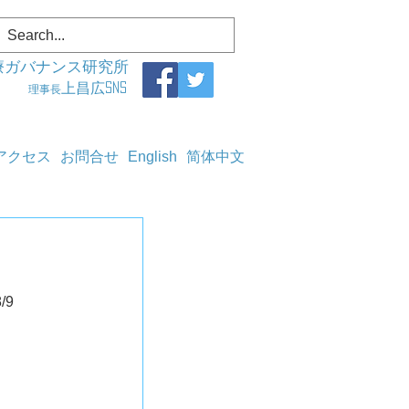
療ガバナンス研究所
上昌広SNS
理事長
アクセス
お問合せ
English
简体中文
点	2022/8/9