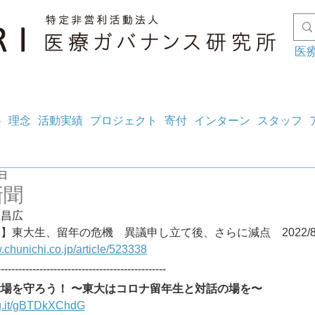
医
料
理念
活動実績
プロジェクト
寄付
インターン
スタッフ
9日
新聞
上昌広
【コメント】東大生、留年の危機　異議申し立て後、さらに減
.chunichi.co.jp/article/523338
------------------------------------------------
場を守ろう！ 〜東大はコロナ留年生と対話の場を〜
ng.it/gBTDkXChdG