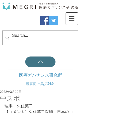
医療ガバナンス研究所
上昌広SNS
理事長
2022年3月19日
中スポ
理事　久住英二
【コメント】久住英二医師、日本のコ