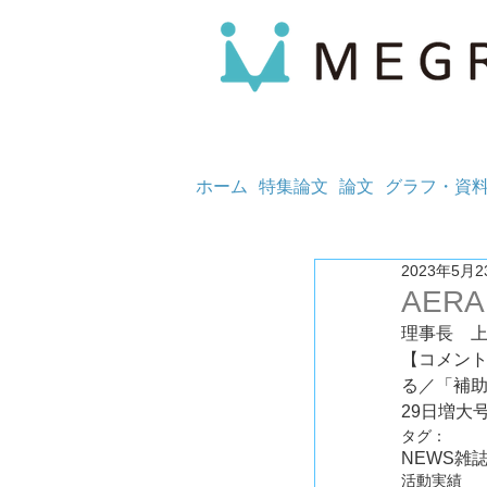
ホーム
特集論文
論文
グラフ・資
2023年5月2
AERA
理事長　
【コメント
る／「補助金
29日増大
タグ：
NEWS
雑
活動実績