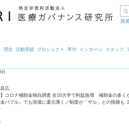
医
料
理念
活動実績
プロジェクト
寄付
インターン
スタッフ
3日
上昌広
】コロナ補助金独自調査 全10大学で利益急増　補助金の多く
バブル」でも現場に還元薄く／制度が「ザル」との指摘も	2023年5月
号
誌