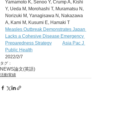
Yamamoto K, Senoo Y, Crump A, Kishi 
Y, Ueda M, Morohashi T, Muramatsu N, 
Norizuki M, Yanagisawa N, Nakazawa 
A, Kami M, Kusumi E, Hamaki T
Measles Outbreak Demonstrates Japan 
Lacks a Cohesive Disease Emergency 
Preparedness Strategy	Asia Pac J 
Public Health
2022/2/7
タグ：
NEWS
論文(英語)
活動実績
コメント