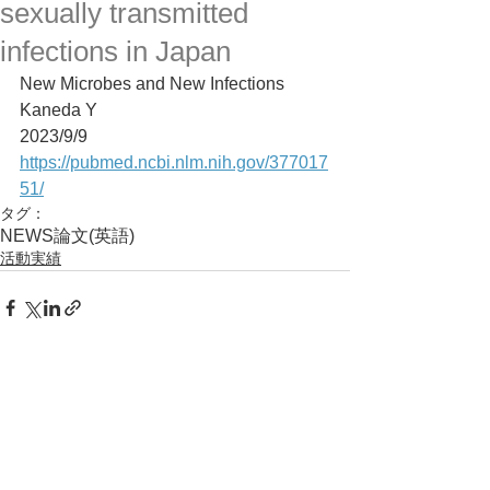
sexually transmitted
infections in Japan
New Microbes and New Infections
Kaneda Y
2023/9/9
https://pubmed.ncbi.nlm.nih.gov/377017
51/
タグ：
NEWS
論文(英語)
活動実績
コメント