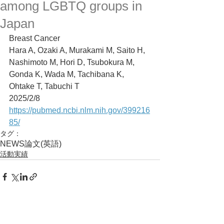
among LGBTQ groups in
Japan
Breast Cancer
Hara A, Ozaki A, Murakami M, Saito H, 
Nashimoto M, Hori D, Tsubokura M, 
Gonda K, Wada M, Tachibana K, 
Ohtake T, Tabuchi T
2025/2/8
https://pubmed.ncbi.nlm.nih.gov/399216
85/
タグ：
NEWS
論文(英語)
活動実績
コメント