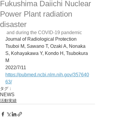
Fukushima Daiichi Nuclear
Power Plant radiation
disaster
 and during the COVID-19 pandemic
Journal of Radiological Protection
Tsuboi M, Sawano T, Ozaki A, Nonaka 
S, Kohayakawa Y, Kondo H, Tsubokura 
M
2022/7/11
https://pubmed.ncbi.nlm.nih.gov/357640
63/
タグ：
NEWS
活動実績