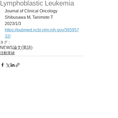
Lymphoblastic Leukemia
Journal of Clinical Oncology
Shibusawa M, Tanimoto T
2023/1/3
https://pubmed.ncbi.nlm.nih.gov/365957
32/
タグ：
NEWS
論文(英語)
活動実績
コメント
コメントを追加…