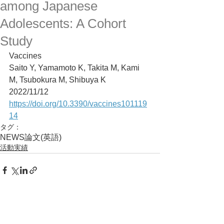
among Japanese
Adolescents: A Cohort
Study
Vaccines
Saito Y, Yamamoto K, Takita M, Kami 
M, Tsubokura M, Shibuya K
2022/11/12
https://doi.org/10.3390/vaccines101119
14
タグ：
NEWS
論文(英語)
活動実績
コメント