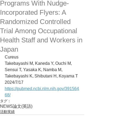
Programs With Nudge-
Incorporated Flyers: A
Randomized Controlled
Trial Among Occupational
Health Staff and Workers in
Japan
Cureus
Takebayashi M, Kaneda Y, Ouchi M, 
Sensui T, Yasaka K, Namba M, 
Takebayashi K, Shibutani H, Koyama T
2024/7/17
https://pubmed.ncbi.nlm.nih.gov/391564
68/
タグ：
NEWS
論文(英語)
活動実績