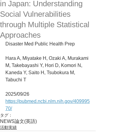
in Japan: Understanding
Social Vulnerabilities
through Multiple Statistical
Approaches
Disaster Med Public Health Prep
Hara A, Miyatake H, Ozaki A, Murakami 
M, Takebayashi Y, Hori D, Komori N, 
Kaneda Y, Saito H, Tsubokura M, 
Tabuchi T
2025/09/26
https://pubmed.ncbi.nlm.nih.gov/409995
70/
タグ：
NEWS
論文(英語)
活動実績