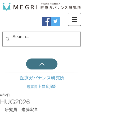
医療ガバナンス研究所
上昌広SNS
理事長
4月2日
HUG2026
研究員　齋藤宏章