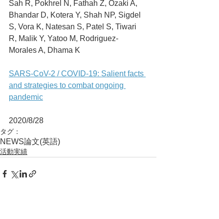
Sah R, Pokhrel N, Fathah Z, Ozaki A, 
Bhandar D, Kotera Y, Shah NP, Sigdel 
S, Vora K, Natesan S, Patel S, Tiwari 
R, Malik Y, Yatoo M, Rodriguez-
Morales A, Dhama K
SARS-CoV-2 / COVID-19: Salient facts 
and strategies to combat ongoing 
pandemic
2020/8/28	
タグ：
NEWS
論文(英語)
活動実績
コメント