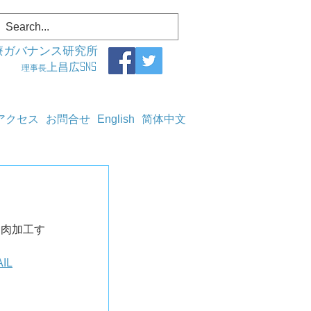
療ガバナンス研究所
上昌広SNS
理事長
アクセス
お問合せ
English
简体中文
食肉加工す
AIL