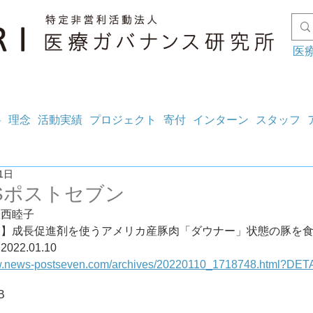
医
料
理念
活動実績
プロジェクト
寄付
インターン
スタッフ
1日
Sポストセブン
大西睦子
ト】成長促進剤を使うアメリカ産豚肉「ダウナー」状態の豚を
る例も	2022.01.10
ww.news-postseven.com/archives/20220110_1718748.html?DET
B