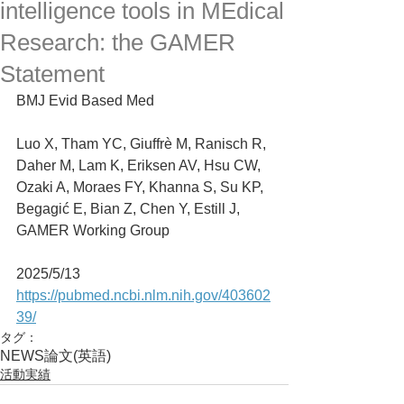
intelligence tools in MEdical
Research: the GAMER
Statement
BMJ Evid Based Med
Luo X, Tham YC, Giuffrè M, Ranisch R, 
Daher M, Lam K, Eriksen AV, Hsu CW, 
Ozaki A, Moraes FY, Khanna S, Su KP, 
Begagić E, Bian Z, Chen Y, Estill J, 
GAMER Working Group
2025/5/13
https://pubmed.ncbi.nlm.nih.gov/403602
39/
タグ：
NEWS
論文(英語)
活動実績